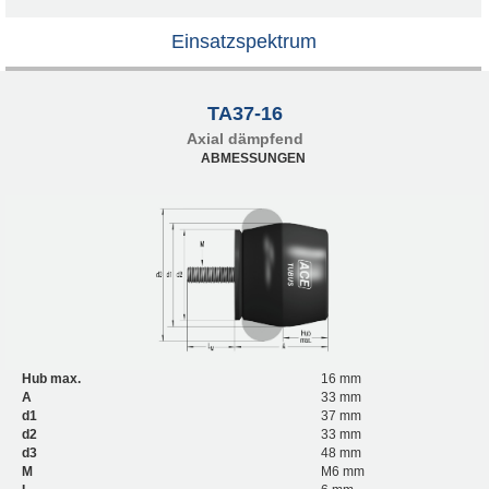
Einsatzspektrum
TA37-16
Axial dämpfend
ABMESSUNGEN
Hub max.
16 mm
A
33 mm
d1
37 mm
d2
33 mm
d3
48 mm
M
M6 mm