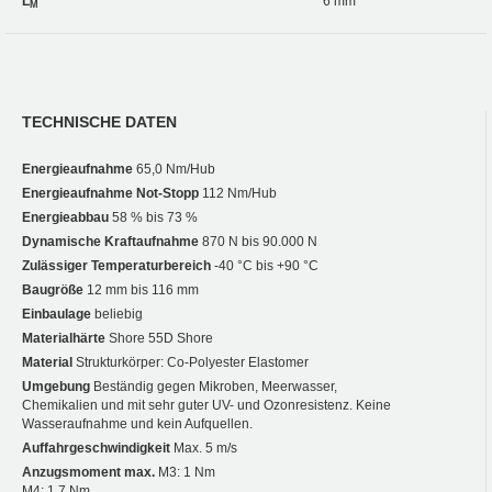
L
6 mm
M
TECHNISCHE DATEN
Energieaufnahme
65,0 Nm/Hub
Energieaufnahme Not-Stopp
112 Nm/Hub
Energieabbau
58 % bis 73 %
Dynamische Kraftaufnahme
870 N bis 90.000 N
Zulässiger Temperaturbereich
-40 °C bis +90 °C
Baugröße
12 mm bis 116 mm
Einbaulage
beliebig
Materialhärte
Shore 55D Shore
Material
Strukturkörper: Co-Polyester Elastomer
Umgebung
Beständig gegen Mikroben, Meerwasser,
Chemikalien und mit sehr guter UV- und Ozonresistenz. Keine
Wasseraufnahme und kein Aufquellen.
Auffahrgeschwindigkeit
Max. 5 m/s
Anzugsmoment max.
M3: 1 Nm
M4: 1,7 Nm