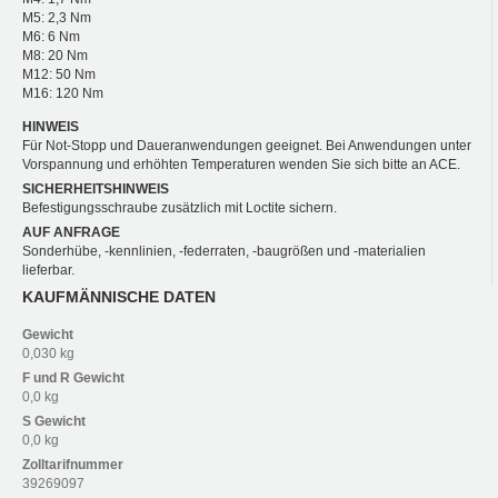
M5: 2,3 Nm
M6: 6 Nm
M8: 20 Nm
M12: 50 Nm
M16: 120 Nm
HINWEIS
Für Not-Stopp und Daueranwendungen geeignet. Bei Anwendungen unter
Vorspannung und erhöhten Temperaturen wenden Sie sich bitte an ACE.
SICHERHEITSHINWEIS
Befestigungsschraube zusätzlich mit Loctite sichern.
AUF ANFRAGE
Sonderhübe, -kennlinien, -federraten, -baugrößen und -materialien
lieferbar.
KAUFMÄNNISCHE DATEN
Gewicht
0,030 kg
F und R
Gewicht
0,0 kg
S
Gewicht
0,0 kg
Zolltarifnummer
39269097