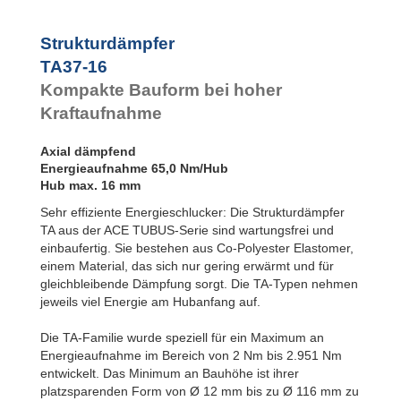
TA47-20
TA50-22
Strukturdämpfer
TA54-22
TA57-24
TA37-16
TA62-25
Kompakte Bauform bei hoher
TA65-27
Kraftaufnahme
TA70-29
TA72-31
TA80-32
Axial dämpfend
TA82-35
Energieaufnahme 65,0 Nm/Hub
TA85-36
Hub max. 16 mm
TA90-38
Sehr effiziente Energieschlucker: Die Strukturdämpfer
TA98-40
1
TA aus der ACE TUBUS-Serie sind wartungsfrei und
TA116-48
2
einbaufertig. Sie bestehen aus Co-Polyester Elastomer,
einem Material, das sich nur gering erwärmt und für
gleichbleibende Dämpfung sorgt. Die TA-Typen nehmen
jeweils viel Energie am Hubanfang auf.
Die TA-Familie wurde speziell für ein Maximum an
Energieaufnahme im Bereich von 2 Nm bis 2.951 Nm
entwickelt. Das Minimum an Bauhöhe ist ihrer
platzsparenden Form von Ø 12 mm bis zu Ø 116 mm zu