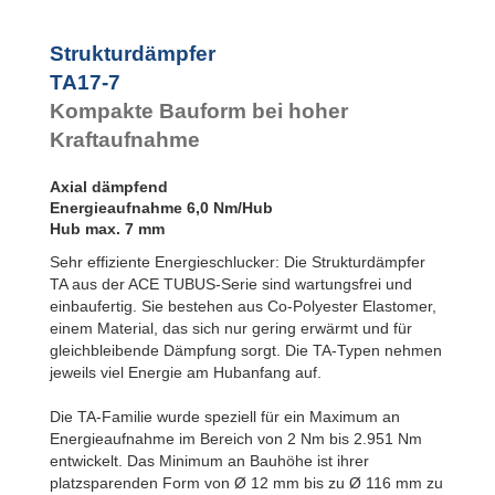
TA47-20
TA50-22
Strukturdämpfer
TA54-22
TA57-24
TA17-7
TA62-25
Kompakte Bauform bei hoher
TA65-27
Kraftaufnahme
TA70-29
TA72-31
TA80-32
Axial dämpfend
TA82-35
Energieaufnahme 6,0 Nm/Hub
TA85-36
Hub max. 7 mm
TA90-38
Sehr effiziente Energieschlucker: Die Strukturdämpfer
TA98-40
1
TA aus der ACE TUBUS-Serie sind wartungsfrei und
TA116-48
2
einbaufertig. Sie bestehen aus Co-Polyester Elastomer,
einem Material, das sich nur gering erwärmt und für
gleichbleibende Dämpfung sorgt. Die TA-Typen nehmen
jeweils viel Energie am Hubanfang auf.
Die TA-Familie wurde speziell für ein Maximum an
Energieaufnahme im Bereich von 2 Nm bis 2.951 Nm
entwickelt. Das Minimum an Bauhöhe ist ihrer
platzsparenden Form von Ø 12 mm bis zu Ø 116 mm zu