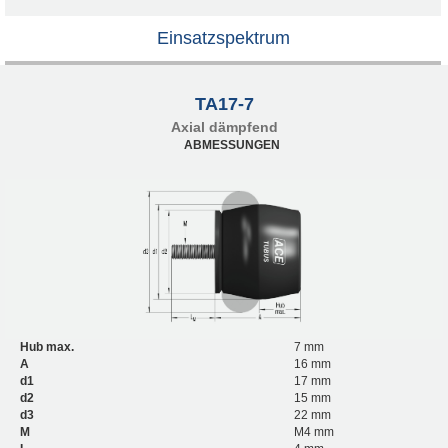
Einsatzspektrum
TA17-7
Axial dämpfend
ABMESSUNGEN
Hub max.
7 mm
A
16 mm
d1
17 mm
d2
15 mm
d3
22 mm
M
M4 mm