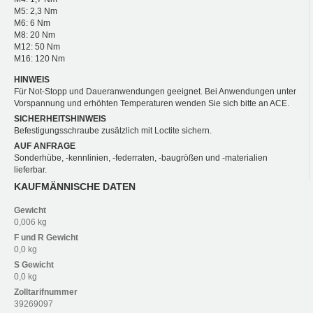
M5: 2,3 Nm
M6: 6 Nm
M8: 20 Nm
M12: 50 Nm
M16: 120 Nm
HINWEIS
Für Not-Stopp und Daueranwendungen geeignet. Bei Anwendungen unter
Vorspannung und erhöhten Temperaturen wenden Sie sich bitte an ACE.
SICHERHEITSHINWEIS
Befestigungsschraube zusätzlich mit Loctite sichern.
AUF ANFRAGE
Sonderhübe, -kennlinien, -federraten, -baugrößen und -materialien
lieferbar.
KAUFMÄNNISCHE DATEN
Gewicht
0,006 kg
F und R
Gewicht
0,0 kg
S
Gewicht
0,0 kg
Zolltarifnummer
39269097