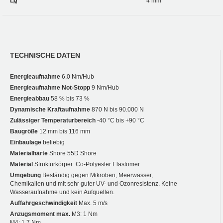
L
4 mm
M
TECHNISCHE DATEN
Energieaufnahme
6,0 Nm/Hub
Energieaufnahme Not-Stopp
9 Nm/Hub
Energieabbau
58 % bis 73 %
Dynamische Kraftaufnahme
870 N bis 90.000 N
Zulässiger Temperaturbereich
-40 °C bis +90 °C
Baugröße
12 mm bis 116 mm
Einbaulage
beliebig
Materialhärte
Shore 55D Shore
Material
Strukturkörper: Co-Polyester Elastomer
Umgebung
Beständig gegen Mikroben, Meerwasser,
Chemikalien und mit sehr guter UV- und Ozonresistenz. Keine
Wasseraufnahme und kein Aufquellen.
Auffahrgeschwindigkeit
Max. 5 m/s
Anzugsmoment max.
M3: 1 Nm
M4: 1,7 Nm