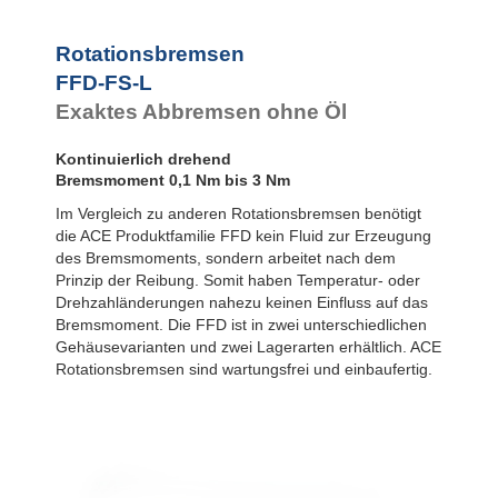
FDN
Rotationsbremsen
FYN-P1
FYN-N1
Rotationsbremsen
FYN-U1
FFD-FS-L
FYN-S1
Exaktes Abbremsen ohne Öl
FYT-H1 und
FYN-H1
Kontinuierlich drehend
FYT-LA3 und
FYN-LA3
Bremsmoment 0,1 Nm bis 3 Nm
Im Vergleich zu anderen Rotationsbremsen benötigt
die ACE Produktfamilie FFD kein Fluid zur Erzeugung
des Bremsmoments, sondern arbeitet nach dem
Prinzip der Reibung. Somit haben Temperatur- oder
Drehzahländerungen nahezu keinen Einfluss auf das
Bremsmoment. Die FFD ist in zwei unterschiedlichen
Gehäusevarianten und zwei Lagerarten erhältlich. ACE
Rotationsbremsen sind wartungsfrei und einbaufertig.