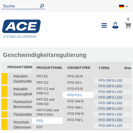
0
0
Mein
Navigatio
i
umschalte
Geschwindigkeitsregulierung
PRODUKTSERIEN
PRODUKTFAMILIEN
GRUNDTYPEN
TYPEN
Brem
Industrie-
FRT-E2
FFD-SS-R
FFD-25FS-L102
Gasdruckfedern
FRT-G2
FFD-SS-L
FFD-25FS-L502
Industrie-
FRT-C2 und
FFD-FS-R
FFD-25FS-L103
FRN-C2
Gaszugfedern
FFD-FS-L
FFD-28FS-L102
FRT-D2 und
FFD-SW-R
Hydraulische
FFD-28FS-L502
FRN-D2
Bremszylinder
FFD-SW-L
FFD-28FS-L103
FRT-F2/K2 und
FFD-FW-R
Türdämpfer
FFD-30FS-L102
FRN-F2/K2
FFD-FW-L
FFD-30FS-L502
FFD
Vorschub-
FFD-30FS-L103
Ölbremsen
FDT
FFD-30FS-L153