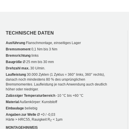
TECHNISCHE DATEN
Ausführung
Flanschmontage, einseitiges Lager
Bremsmoment
0,1 Nm bis 3 Nm
Bremsrichtung
links
Baugröße
Ø 25 mm bis 30 mm
Drehzahl max.
30 U/min.
Laufleistung
30.000 Zyklen (1 Zyklus = 360° links, 360° rechts),
danach noch mindestens 80 % des ursprünglichen
Bremsmomentes. Laufleistung je nach Anwendung auch deutlich
höher oder niedriger.
Zulässiger Temperaturbereich
-10 °C bis +60 °C
Material
Außenkörper: Kunststoff
Einbaulage
beliebig
Angaben zur Welle
Ø +0 / -0,03
Härte > HRC55, Rauigkeit R
< 1µm
Z
MONTAGEHINWEIS