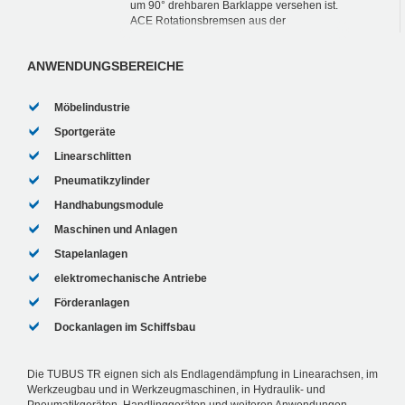
um 90° drehbaren Barklappe versehen ist.
ACE Rotationsbremsen aus der
Produktfamilie FYN-U1 gestalten
einerseits das Öffnen und S...
ANWENDUNGSBEREICHE
Möbelindustrie
Sportgeräte
Linearschlitten
Pneumatikzylinder
Handhabungsmodule
Maschinen und Anlagen
Stapelanlagen
elektromechanische Antriebe
Förderanlagen
Dockanlagen im Schiffsbau
Die TUBUS TR eignen sich als Endlagendämpfung in Linearachsen, im
Werkzeugbau und in Werkzeugmaschinen, in Hydraulik- und
Pneumatikgeräten, Handlinggeräten und weiteren Anwendungen.