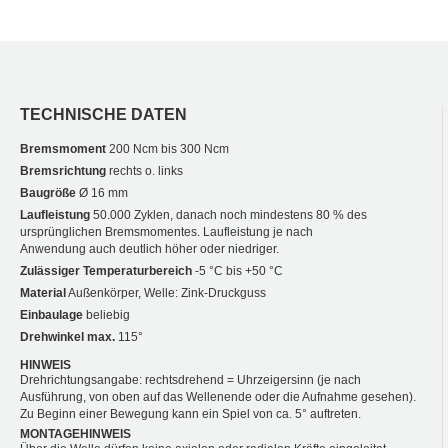
TECHNISCHE DATEN
Bremsmoment
200 Ncm bis 300 Ncm
Bremsrichtung
rechts o. links
Baugröße
Ø 16 mm
Laufleistung
50.000 Zyklen, danach noch mindestens 80 % des
ursprünglichen Bremsmomentes. Laufleistung je nach
Anwendung auch deutlich höher oder niedriger.
Zulässiger Temperaturbereich
-5 °C bis +50 °C
Material
Außenkörper, Welle: Zink-Druckguss
Einbaulage
beliebig
Drehwinkel max.
115°
HINWEIS
Drehrichtungsangabe: rechtsdrehend = Uhrzeigersinn (je nach
Ausführung, von oben auf das Wellenende oder die Aufnahme gesehen).
Zu Beginn einer Bewegung kann ein Spiel von ca. 5° auftreten.
MONTAGEHINWEIS