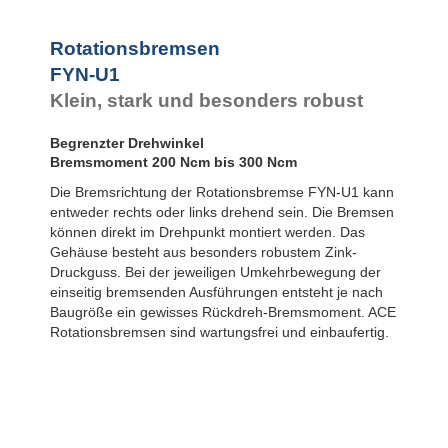
Rotationsbremsen
FYN-N1
FYN-U1
Rotationsbremsen
FYN-S1
FYN-U1
FYT-H1 und FYN-H1
Klein, stark und besonders robust
FYT-LA3 und FYN-LA3
Begrenzter Drehwinkel
Bremsmoment 200 Ncm bis 300 Ncm
Die Bremsrichtung der Rotationsbremse FYN-U1 kann
entweder rechts oder links drehend sein. Die Bremsen
können direkt im Drehpunkt montiert werden. Das
Gehäuse besteht aus besonders robustem Zink-
Druckguss. Bei der jeweiligen Umkehrbewegung der
einseitig bremsenden Ausführungen entsteht je nach
Baugröße ein gewisses Rückdreh-Bremsmoment. ACE
Rotationsbremsen sind wartungsfrei und einbaufertig.