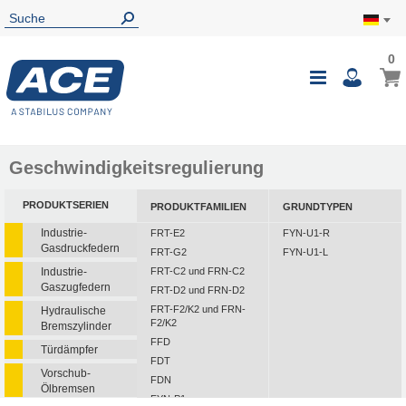
0
0
Mein
Navigatio
i
umschalte
Geschwindigkeitsregulierung
PRODUKTSERIEN
PRODUKTFAMILIEN
GRUNDTYPEN
Industrie-
FRT-E2
FYN-U1-R
Gasdruckfedern
FRT-G2
FYN-U1-L
Industrie-
FRT-C2 und FRN-C2
Gaszugfedern
FRT-D2 und FRN-D2
FRT-F2/K2 und FRN-
Hydraulische
F2/K2
Bremszylinder
FFD
Türdämpfer
FDT
Vorschub-
FDN
Ölbremsen
FYN-P1