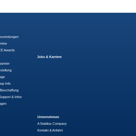
ussendungen
rmine
E Awards
Jobs & Karriere
partner
stellung
rage
op Info
- Beschaffung
Support & Infos
agen
Unternehmen
A Stabilus Company
Kontakt & Anfahrt