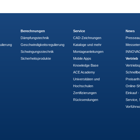
Berechnungen
Service
News
Dämpfungstechnik
CAD-Zeichnungen
Pressea
ulierung
Geschwindigkeitsregulierung
Kataloge und mehr
Messete
Schwingungsstechnik
Montageanleitungen
INNOVAC
Sicherheitsprodukte
Mobile Apps
Vertrieb
Knowledge Base
Vertriebs
ACE Academy
Schnellbe
Universitäten und
Preisanf
Hochschulen
Online-Sh
Zertifizierungen
Einkauf 
Rücksendungen
Service, 
Vorführw