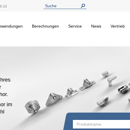
6-10
nwendungen
Berechnungen
Service
News
Vertrieb
hres
r
ehor.
or im
hl