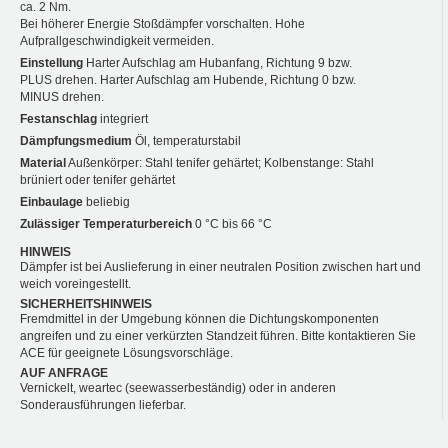
ca. 2 Nm.
Bei höherer Energie Stoßdämpfer vorschalten. Hohe
Aufprallgeschwindigkeit vermeiden.
Einstellung
Harter Aufschlag am Hubanfang, Richtung 9 bzw.
PLUS drehen. Harter Aufschlag am Hubende, Richtung 0 bzw.
MINUS drehen.
Festanschlag
integriert
Dämpfungsmedium
Öl, temperaturstabil
Material
Außenkörper: Stahl tenifer gehärtet; Kolbenstange: Stahl
brüniert oder tenifer gehärtet
Einbaulage
beliebig
Zulässiger Temperaturbereich
0 °C bis 66 °C
HINWEIS
Dämpfer ist bei Auslieferung in einer neutralen Position zwischen hart und
weich voreingestellt.
SICHERHEITSHINWEIS
Fremdmittel in der Umgebung können die Dichtungskomponenten
angreifen und zu einer verkürzten Standzeit führen. Bitte kontaktieren Sie
ACE für geeignete Lösungsvorschläge.
AUF ANFRAGE
Vernickelt, weartec (seewasserbeständig) oder in anderen
Sonderausführungen lieferbar.