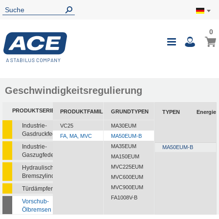
0
0
Mein
Navigatio
i
umschalte
Geschwindigkeitsregulierung
PRODUKTSERIEN
PRODUKTFAMILIEN
GRUNDTYPEN
TYPEN
Energie
Industrie-
VC25
MA30EUM
Gasdruckfedern
FA, MA, MVC
MA50EUM-B
Industrie-
MA35EUM
MA50EUM-B
Gaszugfedern
MA150EUM
MVC225EUM
Hydraulische
Bremszylinder
MVC600EUM
MVC900EUM
Türdämpfer
FA1008V-B
Vorschub-
Ölbremsen