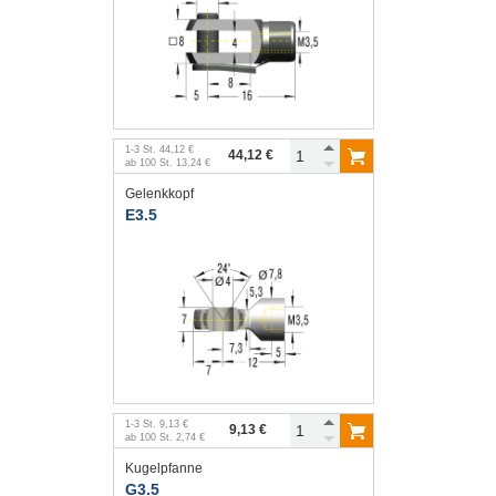
1
-
3
St.
44,12 €
44,12 €
ab
100
St.
13,24 €
Gelenkkopf
E3.5
1
-
3
St.
9,13 €
9,13 €
ab
100
St.
2,74 €
Kugelpfanne
G3.5