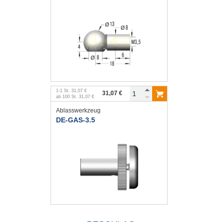
1
-
1
St.
31,07 €
31,07 €
ab
100
St.
31,07 €
Ablasswerkzeug
DE-GAS-3.5