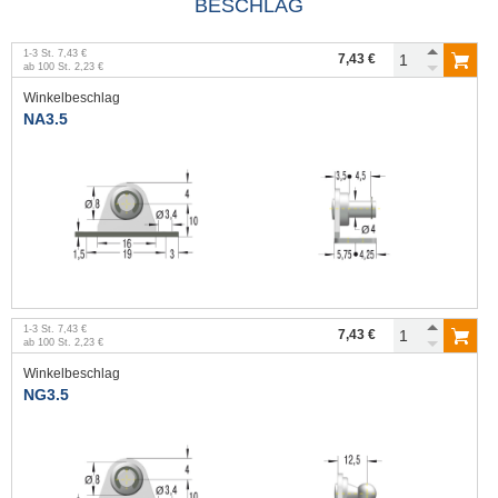
BESCHLAG
1
-
3
St.
7,43 €
7,43 €
ab
100
St.
2,23 €
Winkelbeschlag
NA3.5
1
-
3
St.
7,43 €
7,43 €
ab
100
St.
2,23 €
Winkelbeschlag
NG3.5