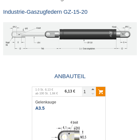
Industrie-Gaszugfedern GZ-15-20
ANBAUTEIL
1
-
3
St.
6,13 €
6,13 €
ab
100
St.
1,84 €
Gelenkauge
A3.5