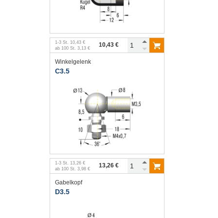
1
-
3
St.
10,43 €
10,43 €
ab
100
St.
3,13 €
Winkelgelenk
C3.5
1
-
3
St.
13,26 €
13,26 €
ab
100
St.
3,98 €
Gabelkopf
D3.5