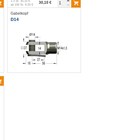
1
-
3
St.
30,10 €
30,10 €
ab
100
St.
9,03 €
Gabelkopf
D14