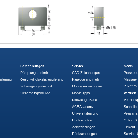
Berechnungen
Service
News
Dämpfungstechnik
CAD-Zeichnungen
Pressea
ulierung
Geschwindigkeitsregulierung
Kataloge und mehr
Messete
Schwingungsstechnik
Montageanleitungen
INNOVAC
Sicherheitsprodukte
Mobile Apps
Vertrieb
Knowledge Base
Vertriebs
ACE Academy
Schnellbe
Universitäten und
Preisanf
Hochschulen
Online-Sh
Zertifizierungen
Einkauf 
Rücksendungen
Service, 