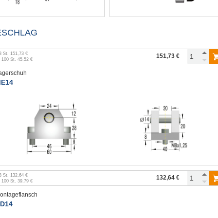
ESCHLAG
3
St.
151,73 €
151,73 €
b
100
St.
45,52 €
agerschuh
E14
3
St.
132,64 €
132,64 €
b
100
St.
39,79 €
ontageflansch
D14