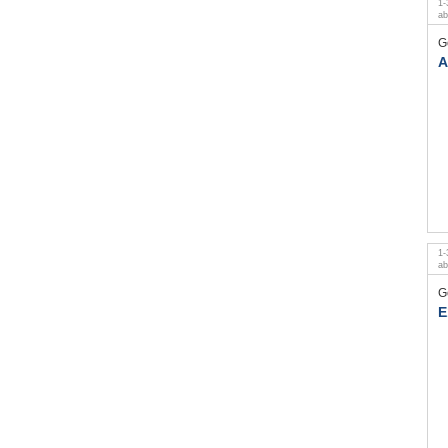
1
-
a
G
A
1
-
a
G
E