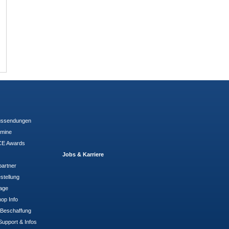
ussendungen
rmine
E Awards
Jobs & Karriere
partner
stellung
rage
op Info
- Beschaffung
Support & Infos