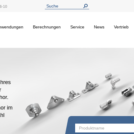
6-10
nwendungen
Berechnungen
Service
News
Vertrieb
hres
r
ehor.
or im
hl