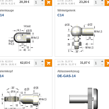
3
St.
20,39 €
1
-
3
St.
23,26 €
20,39 €
23,26 €
b
100
St.
6,12 €
ab
100
St.
6,98 €
elenkauge
Winkelgelenk
14
C14
3
St.
62,03 €
1
-
1
St.
31,07 €
62,03 €
31,07 €
b
100
St.
18,61 €
ab
100
St.
31,07 €
elenkkopf
Ablasswerkzeug
14
DE-GAS-14