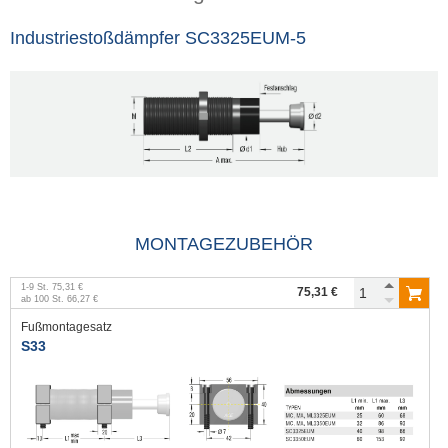
Industriestoßdämpfer SC3325EUM-5
MONTAGEZUBEHÖR
1
-
9
St.
75,31 €
75,31 €
ab
100
St.
66,27 €
Fußmontagesatz
S33