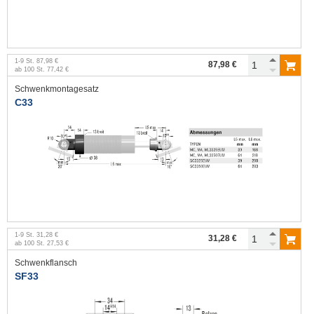
1
-
9
St.
87,98 €
87,98 €
ab
100
St.
77,42 €
Schwenkmontagesatz
C33
1
-
9
St.
31,28 €
31,28 €
ab
100
St.
27,53 €
Schwenkflansch
SF33