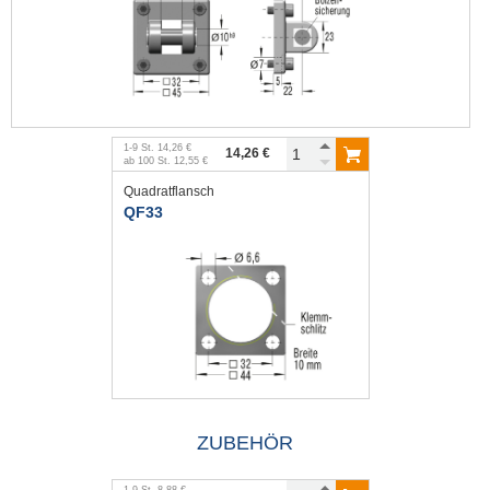
1
-
9
St.
14,26 €
14,26 €
ab
100
St.
12,55 €
Quadratflansch
QF33
ZUBEHÖR
1
-
9
St.
8,88 €