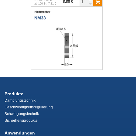
8,88 €
ab
100
St.
7,81 €
Nutmutter
NM33
Produkte
Dämpfungstechnik
Geschwindigkeitsregulierung
Schwingungstechnik
Sicherheitsprodukte
Anwendungen