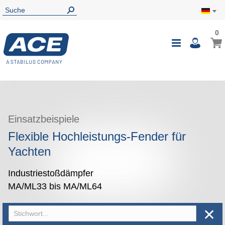
0
0
Mein
Navigatio
i
umschalte
Einsatzbeispiele
Flexible Hochleistungs-Fender für
Yachten
Industriestoßdämpfer
MA/ML33 bis MA/ML64
✕