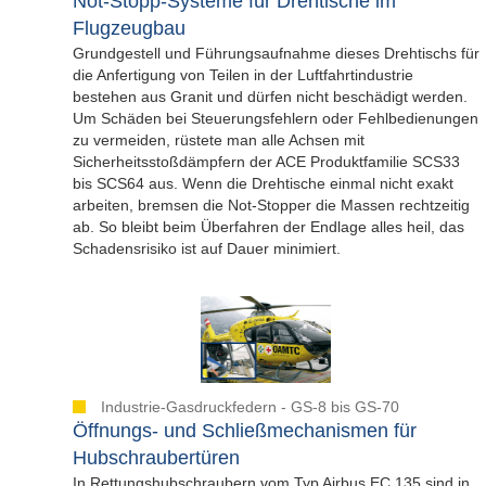
Not-Stopp-Systeme für Drehtische im
Flugzeugbau
Grundgestell und Führungsaufnahme dieses Drehtischs für
die Anfertigung von Teilen in der Luftfahrtindustrie
bestehen aus Granit und dürfen nicht beschädigt werden.
Um Schäden bei Steuerungsfehlern oder Fehlbedienungen
zu vermeiden, rüstete man alle Achsen mit
Sicherheitsstoßdämpfern der ACE Produktfamilie SCS33
bis SCS64 aus. Wenn die Drehtische einmal nicht exakt
arbeiten, bremsen die Not-Stopper die Massen rechtzeitig
ab. So bleibt beim Überfahren der Endlage alles heil, das
Schadensrisiko ist auf Dauer minimiert.
Industrie-Gasdruckfedern - GS-8 bis GS-70
Öffnungs- und Schließmechanismen für
Hubschraubertüren
In Rettungshubschraubern vom Typ Airbus EC 135 sind in