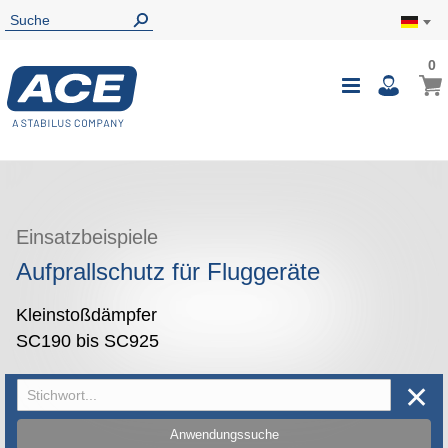
0
0
Mein
Navigatio
i
umschalte
Einsatzbeispiele
Aufprallschutz für Fluggeräte
Kleinstoßdämpfer
SC190 bis SC925
✕
Anwendungssuche