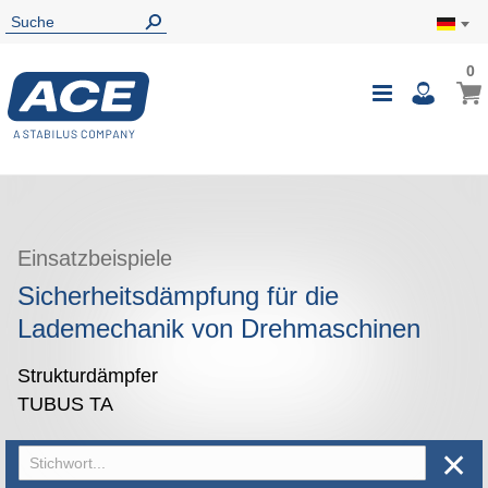
0
0
Mein
Navigatio
i
umschalte
Einsatzbeispiele
Sicherheitsdämpfung für die
Lademechanik von Drehmaschinen
Strukturdämpfer
TUBUS TA
✕