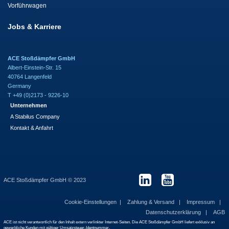
Vorführwagen
Jobs & Karriere
ACE Stoßdämpfer GmbH
Albert-Einstein-Str. 15
40764 Langenfeld
Germany
T +49 (0)2173 - 9226-10
Unternehmen
A Stabilus Company
Kontakt & Anfahrt
ACE Stoßdämpfer GmbH © 2023
Cookie-Einstellungen
Zahlung & Versand
Impressum
Datenschutzerklärung
AGB
ACE ist nicht verantwortlich für den Inhalt extern verlinkter Internet-Seiten. Die ACE Stoßdämpfer GmbH liefert exklusiv an
gewerbliche Kunden mit gültiger Umsatzsteuer-Identnummer.