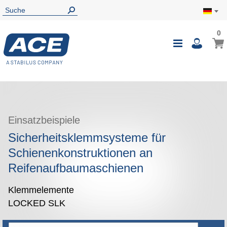
0
0
Mein
Navigatio
i
umschalte
Einsatzbeispiele
Sicherheitsklemmsysteme für
Schienenkonstruktionen an
Reifenaufbaumaschienen
Klemmelemente
LOCKED SLK