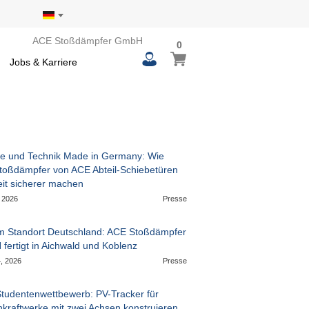
ACE Stoßdämpfer GmbH
0
0
Mein Warenkorb
items
Jobs & Karriere
ce und Technik Made in Germany: Wie
stoßdämpfer von ACE Abteil-Schiebetüren
eit sicherer machen
, 2026
Presse
m Standort Deutschland: ACE Stoßdämpfer
fertigt in Aichwald und Koblenz
, 2026
Presse
tudentenwettbewerb: PV-Tracker für
nkraftwerke mit zwei Achsen konstruieren