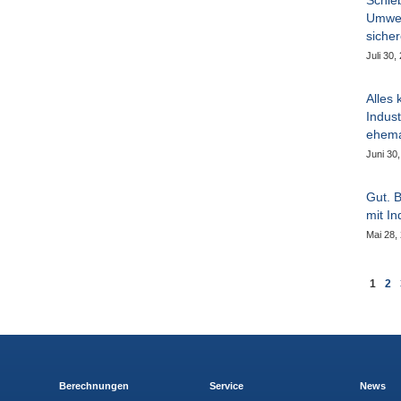
Schie
Umwel
siche
Juli 30,
Alles 
Indust
ehema
Juni 30
Gut. 
mit I
Mai 28,
Seite
Sie le
Sei
1
2
Berechnungen
Service
News