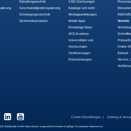
Dämpfungstechnik
CAD-Zeichnungen
Pressea
ulierung
Geschwindigkeitsregulierung
Kataloge und mehr
Messete
Schwingungsstechnik
Montageanleitungen
INNOVAC
Sicherheitsprodukte
Mobile Apps
Vertrieb
Knowledge Base
Vertriebs
ACE Academy
Schnellbe
Universitäten und
Preisanf
Hochschulen
Online-Sh
Zertifizierungen
Einkauf 
Rücksendungen
Service, 
Vorführw
Cookie-Einstellungen
Zahlung & Vers
 Die ACE Stoßdämpfer GmbH liefert exklusiv an gewerbliche Kunden mit gültiger Umsatzsteuer-Identnummer.