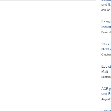
und 5
Januar 
Formu
Indus
Dezemb
Vibra
Nicht
Oktober
Edels
Maß f
Septemb
ACE p
und B
August 