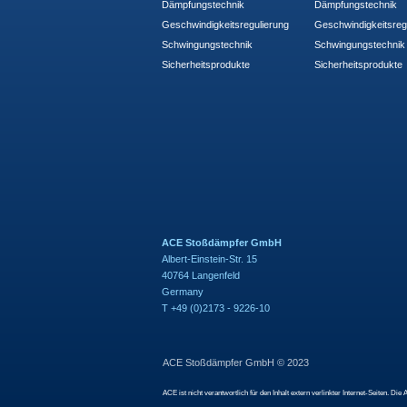
Dämpfungstechnik
Dämpfungstechnik
Geschwindigkeitsregulierung
Geschwindigkeitsreg
Schwingungstechnik
Schwingungstechnik
Sicherheitsprodukte
Sicherheitsprodukte
ACE Stoßdämpfer GmbH
Albert-Einstein-Str. 15
40764 Langenfeld
Germany
T +49 (0)2173 - 9226-10
ACE Stoßdämpfer GmbH © 2023
ACE ist nicht verantwortlich für den Inhalt extern verlinkter Internet-Seiten.