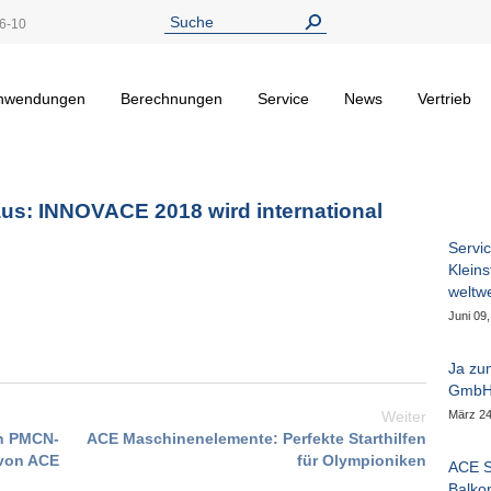
6-10
nwendungen
Berechnungen
Service
News
Vertrieb
us: INNOVACE 2018 wird international
Servi
Klein
weltw
Juni 09
Ja zu
GmbH 
Weiter
März 24
en PMCN-
ACE Maschinenelemente: Perfekte Starthilfen
 von ACE
für Olympioniken
ACE S
Balko