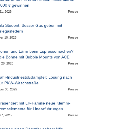
.000 € gewinnen
21, 2026
Presse
la Student: Besser Gas geben mit
triegasfedern
er 10, 2025
Presse
tionen und Lärm beim Espressomachen?
 die Bohne mit Bubble Mounts von ACE!
 28, 2025
Presse
tahl-Industriestoßdämpfer: Lösung nach
ür PKW-Waschstraße
er 30, 2025
Presse
räsentiert mit LK-Familie neue Klemm-
remselemente für Linearführungen
27, 2025
Presse