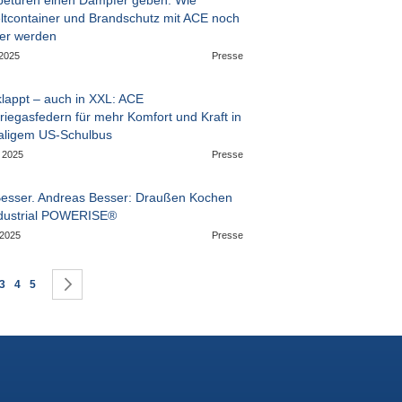
betüren einen Dämpfer geben: Wie
tcontainer und Brandschutz mit ACE noch
rer werden
 2025
Presse
klappt – auch in XXL: ACE
riegasfedern für mehr Komfort und Kraft in
ligem US-Schulbus
, 2025
Presse
Besser. Andreas Besser: Draußen Kochen
ndustrial POWERISE®
 2025
Presse
sen gerade die Seite
te
Seite
Seite
Seite
Seite
Weiter
3
4
5