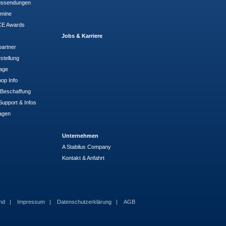
ussendungen
rmine
E Awards
Jobs & Karriere
partner
stellung
rage
op Info
- Beschaffung
Support & Infos
agen
Unternehmen
A Stabilus Company
Kontakt & Anfahrt
and
Impressum
Datenschutzerklärung
AGB