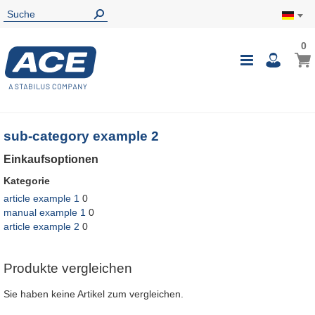
0
0
Mein
Navigatio
i
umschalte
sub-category example 2
Einkaufsoptionen
Kategorie
article example 1
0
manual example 1
0
article example 2
0
Produkte vergleichen
Sie haben keine Artikel zum vergleichen.