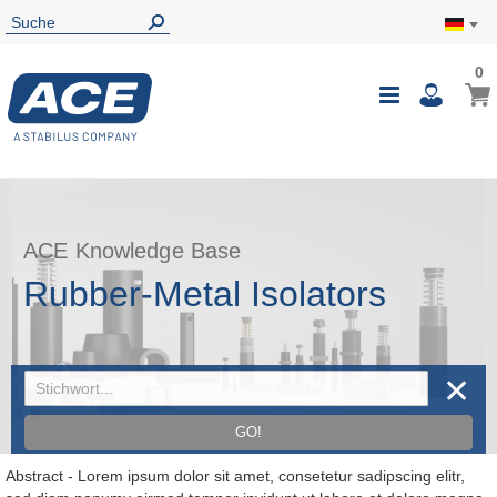
0
0
Mein
Navigatio
i
umschalte
ACE Knowledge Base
Rubber-Metal Isolators
✕
GO!
Abstract - Lorem ipsum dolor sit amet, consetetur sadipscing elitr,