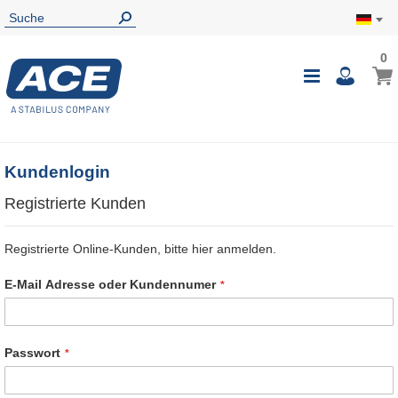
0
0
Mein
Navigatio
i
umschalte
Kundenlogin
Registrierte Kunden
Registrierte Online-Kunden, bitte hier anmelden.
E-Mail Adresse oder Kundennumer
Passwort