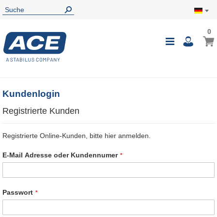
0
0
Mein
Navigatio
i
umschalte
Kundenlogin
Registrierte Kunden
Registrierte Online-Kunden, bitte hier anmelden.
E-Mail Adresse oder Kundennumer
Passwort