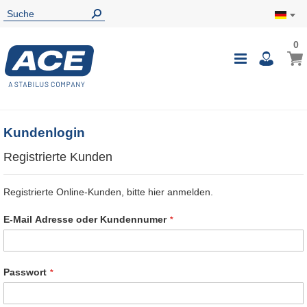
0
0
Mein
Navigatio
i
umschalte
Kundenlogin
Registrierte Kunden
Registrierte Online-Kunden, bitte hier anmelden.
E-Mail Adresse oder Kundennumer
Passwort