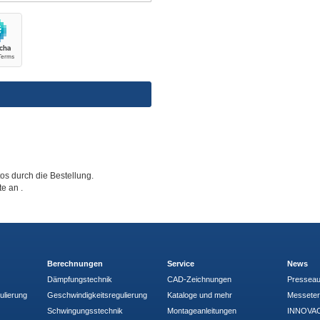
tos durch die Bestellung.
tte an
.
Berechnungen
Service
News
Dämpfungstechnik
CAD-Zeichnungen
Pressea
ulierung
Geschwindigkeitsregulierung
Kataloge und mehr
Messete
Schwingungsstechnik
Montageanleitungen
INNOVAC