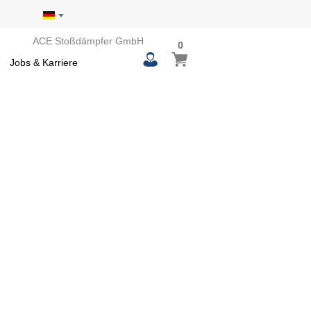
ACE Stoßdämpfer GmbH
0
0
Mein Warenkorb
items
Jobs & Karriere