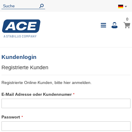
0
0
Mein
Navigatio
i
umschalte
Kundenlogin
Registrierte Kunden
Registrierte Online-Kunden, bitte hier anmelden.
E-Mail Adresse oder Kundennumer
Passwort