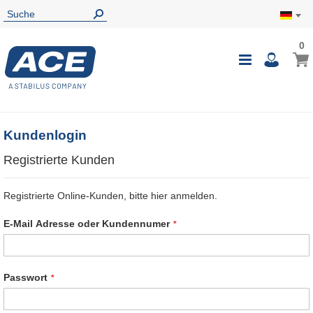
0
0
Mein
Navigatio
i
umschalte
Kundenlogin
Registrierte Kunden
Registrierte Online-Kunden, bitte hier anmelden.
E-Mail Adresse oder Kundennumer
Passwort