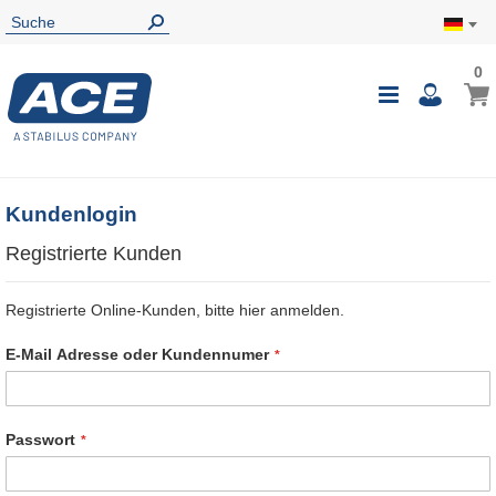
0
0
Mein
Navigatio
i
umschalte
Kundenlogin
Registrierte Kunden
Registrierte Online-Kunden, bitte hier anmelden.
E-Mail Adresse oder Kundennumer
Passwort