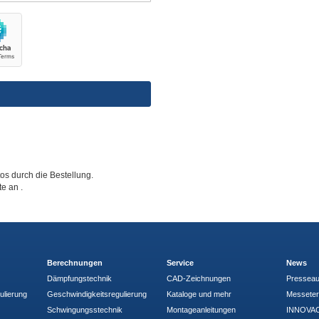
tos durch die Bestellung.
tte an
.
Berechnungen
Service
News
Dämpfungstechnik
CAD-Zeichnungen
Pressea
ulierung
Geschwindigkeitsregulierung
Kataloge und mehr
Messete
Schwingungsstechnik
Montageanleitungen
INNOVAC