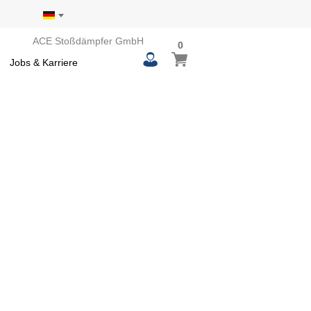
ACE Stoßdämpfer GmbH
0
0
Mein Warenkorb
items
Jobs & Karriere