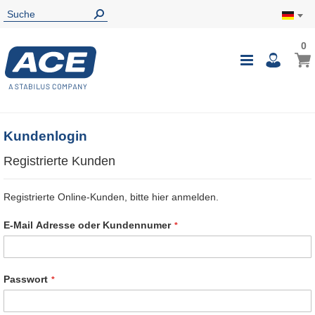
0
0
Mein
Navigatio
i
umschalte
Kundenlogin
Registrierte Kunden
Registrierte Online-Kunden, bitte hier anmelden.
E-Mail Adresse oder Kundennumer
Passwort