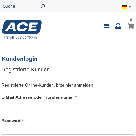
0
0
Mein
Navigatio
i
umschalte
Kundenlogin
Registrierte Kunden
Registrierte Online-Kunden, bitte hier anmelden.
E-Mail Adresse oder Kundennumer
Passwort