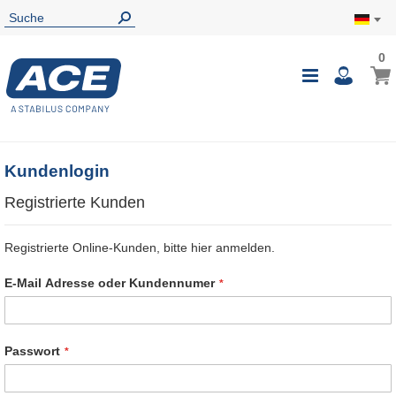
0
0
Mein
Navigatio
i
umschalte
Kundenlogin
Registrierte Kunden
Registrierte Online-Kunden, bitte hier anmelden.
E-Mail Adresse oder Kundennumer
Passwort