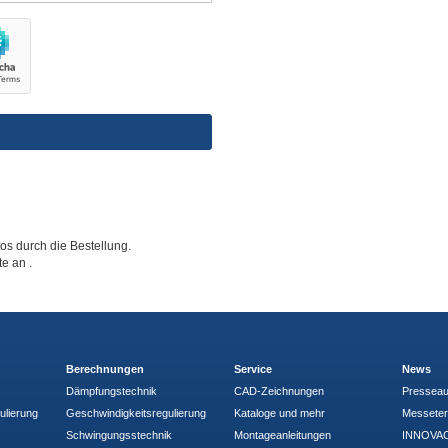
tos durch die Bestellung.
tte an
.
Berechnungen
Service
News
Dämpfungstechnik
CAD-Zeichnungen
Pressea
ulierung
Geschwindigkeitsregulierung
Kataloge und mehr
Messete
Schwingungsstechnik
Montageanleitungen
INNOVAC