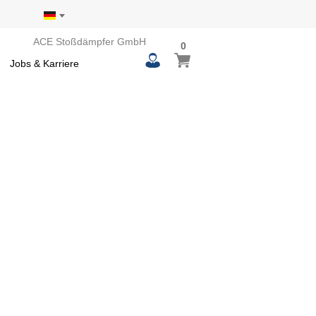
ACE Stoßdämpfer GmbH
0
0
Mein Warenkorb
items
Jobs & Karriere