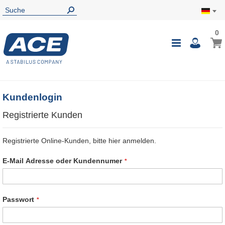
0
0
Mein
Navigatio
i
umschalte
Kundenlogin
Registrierte Kunden
Registrierte Online-Kunden, bitte hier anmelden.
E-Mail Adresse oder Kundennumer
Passwort