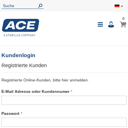
0
0
Mein
Navigatio
i
umschalte
Kundenlogin
Registrierte Kunden
Registrierte Online-Kunden, bitte hier anmelden.
E-Mail Adresse oder Kundennumer
Passwort