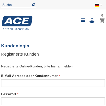
0
0
Mein
Navigatio
i
umschalte
Kundenlogin
Registrierte Kunden
Registrierte Online-Kunden, bitte hier anmelden.
E-Mail Adresse oder Kundennumer
Passwort