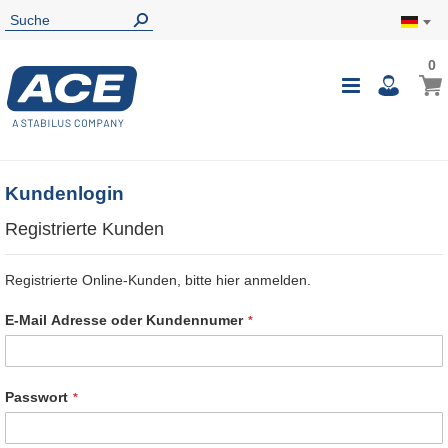
0
0
Mein
Navigatio
i
umschalte
Kundenlogin
Registrierte Kunden
Registrierte Online-Kunden, bitte hier anmelden.
E-Mail Adresse oder Kundennumer
Passwort