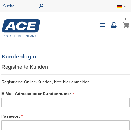
0
0
Mein
Navigatio
i
umschalte
Kundenlogin
Registrierte Kunden
Registrierte Online-Kunden, bitte hier anmelden.
E-Mail Adresse oder Kundennumer
Passwort