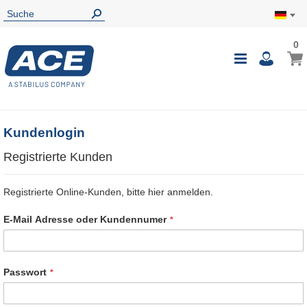
0
0
Mein
Navigatio
i
umschalte
Kundenlogin
Registrierte Kunden
Registrierte Online-Kunden, bitte hier anmelden.
E-Mail Adresse oder Kundennumer
Passwort