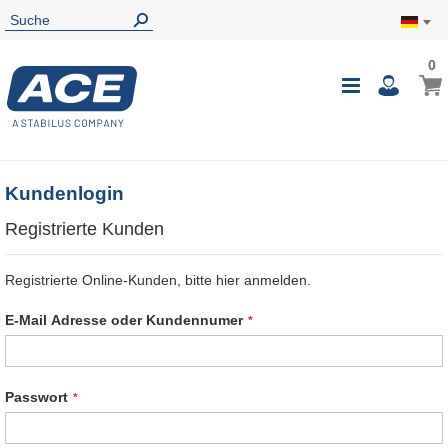
0
0
Mein
Navigatio
i
umschalte
Kundenlogin
Registrierte Kunden
Registrierte Online-Kunden, bitte hier anmelden.
E-Mail Adresse oder Kundennumer
Passwort