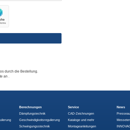
tos durch die Bestellung.
tte an
.
Berechnungen
Service
News
Dämpfungstechnik
CAD-Zeichnungen
Pressea
ulierung
Geschwindigkeitsregulierung
Kataloge und mehr
Messete
Schwingungsstechnik
Montageanleitungen
INNOVAC