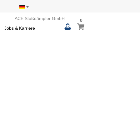
ACE Stoßdämpfer GmbH
0
0
Mein Warenkorb
items
Jobs & Karriere