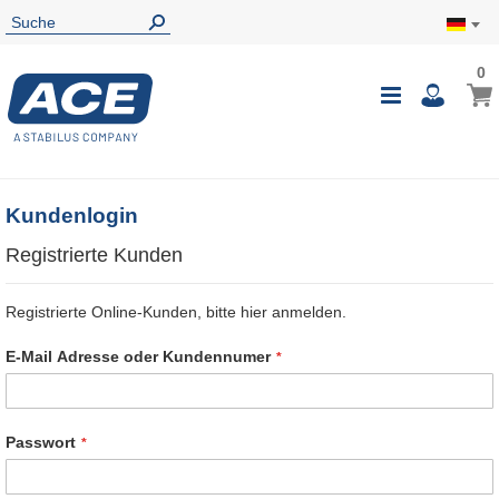
0
0
Mein
Navigatio
i
umschalte
Kundenlogin
Registrierte Kunden
Registrierte Online-Kunden, bitte hier anmelden.
E-Mail Adresse oder Kundennumer
Passwort