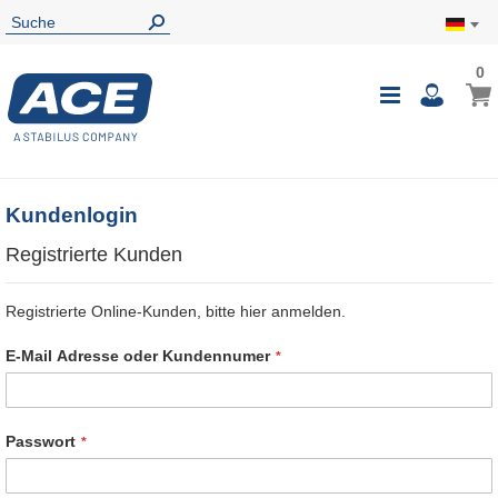
0
0
Mein
Navigatio
i
umschalte
Kundenlogin
Registrierte Kunden
Registrierte Online-Kunden, bitte hier anmelden.
E-Mail Adresse oder Kundennumer
Passwort