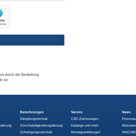
tos durch die Bestellung.
tte an
.
Berechnungen
Service
News
Dämpfungstechnik
CAD-Zeichnungen
Pressea
ulierung
Geschwindigkeitsregulierung
Kataloge und mehr
Messete
Schwingungsstechnik
Montageanleitungen
INNOVAC