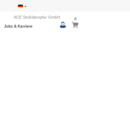
ACE Stoßdämpfer GmbH
0
0
Mein Warenkorb
items
Jobs & Karriere