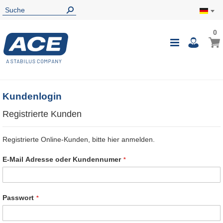
0
0
Mein
Navigatio
i
umschalte
Kundenlogin
Registrierte Kunden
Registrierte Online-Kunden, bitte hier anmelden.
E-Mail Adresse oder Kundennumer
Passwort