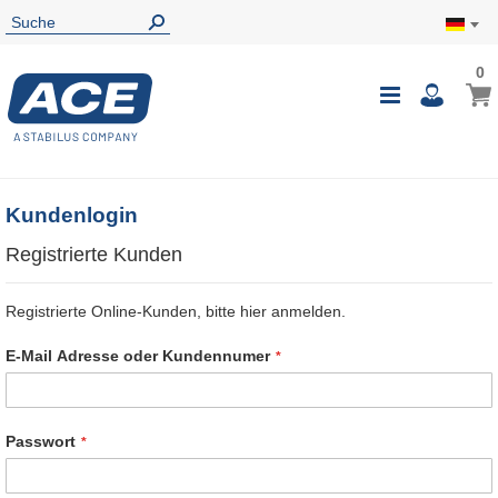
0
0
Mein
Navigatio
i
umschalte
Kundenlogin
Registrierte Kunden
Registrierte Online-Kunden, bitte hier anmelden.
E-Mail Adresse oder Kundennumer
Passwort