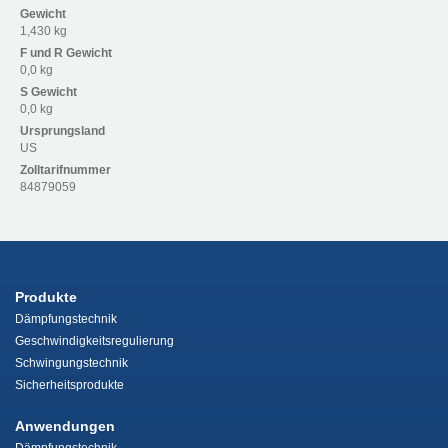
Gewicht
1,430 kg
F und R
Gewicht
0,0 kg
S
Gewicht
0,0 kg
Ursprungsland
US
Zolltarifnummer
84879059
Produkte
Dämpfungstechnik
Geschwindigkeitsregulierung
Schwingungstechnik
Sicherheitsprodukte
Anwendungen