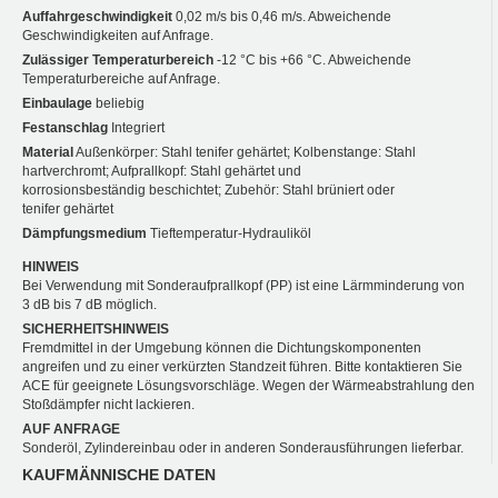
Auffahrgeschwindigkeit
0,02 m/s bis 0,46 m/s. Abweichende
Geschwindigkeiten auf Anfrage.
Zulässiger Temperaturbereich
-12 °C bis +66 °C. Abweichende
Temperaturbereiche auf Anfrage.
Einbaulage
beliebig
Festanschlag
Integriert
Material
Außenkörper: Stahl tenifer gehärtet; Kolbenstange: Stahl
hartverchromt; Aufprallkopf: Stahl gehärtet und
korrosionsbeständig beschichtet; Zubehör: Stahl brüniert oder
tenifer gehärtet
Dämpfungsmedium
Tieftemperatur-Hydrauliköl
HINWEIS
Bei Verwendung mit Sonderaufprallkopf (PP) ist eine Lärmminderung von
3 dB bis 7 dB möglich.
SICHERHEITSHINWEIS
Fremdmittel in der Umgebung können die Dichtungskomponenten
angreifen und zu einer verkürzten Standzeit führen. Bitte kontaktieren Sie
ACE für geeignete Lösungsvorschläge. Wegen der Wärmeabstrahlung den
Stoßdämpfer nicht lackieren.
AUF ANFRAGE
Sonderöl, Zylindereinbau oder in anderen Sonderausführungen lieferbar.
KAUFMÄNNISCHE DATEN