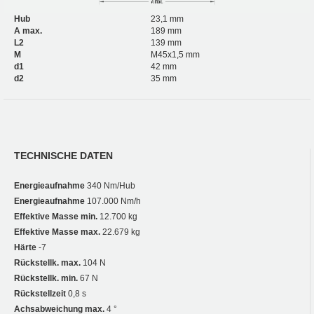
Hub
23,1 mm
A max.
189 mm
L2
139 mm
M
M45x1,5 mm
d1
42 mm
d2
35 mm
TECHNISCHE DATEN
Energieaufnahme
340 Nm/Hub
Energieaufnahme
107.000 Nm/h
Effektive Masse min.
12.700 kg
Effektive Masse max.
22.679 kg
Härte
-7
Rückstellk. max.
104 N
Rückstellk. min.
67 N
Rückstellzeit
0,8 s
Achsabweichung max.
4 °