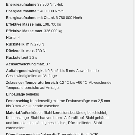
Energieaufnahme
33.900 Nm/Hub
Energieaufnahme
5.400.000 Nm/h
Energieaufnahme mit Öltank
6.780.000 Nm/h
Effektive Masse min.
108.700 kg
Effektive Masse max.
326.000 kg
Härte
-4
Rückstellk. min.
270 N
Rückstellk. max.
730 N
Rückstellzeit
1,2 s
Achsabweichung max.
3 °
Auffahrgeschwindigkeit
0,3 m/s bis 5 m/s. Abweichende
Geschwindigkeiten auf Anfrage.
Zulässiger Temperaturbereich
-12 °C bis +66 °C. Abweichende
Temperaturbereiche auf Anfrage.
Einbaulage
beliebig
Festanschlag
Kundenseitig externe Festanschläge von 2,5 mm
bis 3 mm vor Hubende vorsehen.
Material
Außenkörper: Stahl korrosionsbeständig beschichtet;
Kolbenstange: Stahl hartverchromt; Aufprallkopf: Stahl gehärtet
und korrosionsbeständig beschichtet; Rückstellfeder: Stahl
chromatiert
Dämpfungsmedium
Automatic Transmission Fluid (ATF)