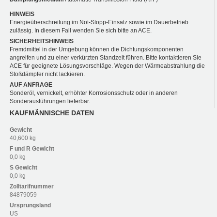
HINWEIS
Energieüberschreitung im Not-Stopp-Einsatz sowie im Dauerbetrieb
zulässig. In diesem Fall wenden Sie sich bitte an ACE.
SICHERHEITSHINWEIS
Fremdmittel in der Umgebung können die Dichtungskomponenten
angreifen und zu einer verkürzten Standzeit führen. Bitte kontaktieren Sie
ACE für geeignete Lösungsvorschläge. Wegen der Wärmeabstrahlung die
Stoßdämpfer nicht lackieren.
AUF ANFRAGE
Sonderöl, vernickelt, erhöhter Korrosionsschutz oder in anderen
Sonderausführungen lieferbar.
KAUFMÄNNISCHE DATEN
Gewicht
40,600 kg
F und R
Gewicht
0,0 kg
S
Gewicht
0,0 kg
Zolltarifnummer
84879059
Ursprungsland
US