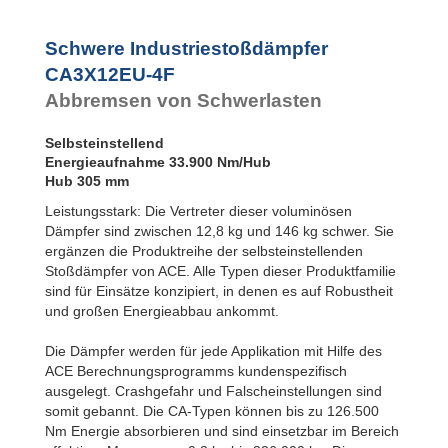
CA3X12EU-1F
Flansch
CA3X12EU-2F
Rückseite
CA3X12EU-3F
Schwere Industriestoßdämpfer
CA3EU-S
CA3X12EU-4F
Fußbefestigung
CA3X12EU-4F
CA4EU-F
Abbremsen von Schwerlasten
Flansch
Frontseite
CA4EU-R
Selbsteinstellend
Flansch
Energieaufnahme 33.900 Nm/Hub
Rückseite
Hub 305 mm
CA4EU-FRP 6
Gewinde
Leistungsstark: Die Vertreter dieser voluminösen
beidseitig
Dämpfer sind zwischen 12,8 kg und 146 kg schwer. Sie
CA4EU-S
ergänzen die Produktreihe der selbsteinstellenden
Fußbefestigung
Stoßdämpfer von ACE. Alle Typen dieser Produktfamilie
sind für Einsätze konzipiert, in denen es auf Robustheit
und großen Energieabbau ankommt.
Die Dämpfer werden für jede Applikation mit Hilfe des
ACE Berechnungsprogramms kundenspezifisch
ausgelegt. Crashgefahr und Falscheinstellungen sind
somit gebannt. Die CA-Typen können bis zu 126.500
Nm Energie absorbieren und sind einsetzbar im Bereich