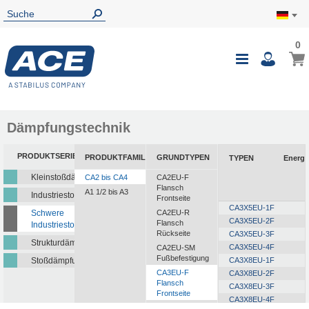
0
0
Mein
Navigatio
i
umschalte
Dämpfungstechnik
PRODUKTSERIEN
PRODUKTFAMILIEN
GRUNDTYPEN
TYPEN
Energi
Kleinstoßdämpfer
CA2 bis CA4
CA2EU-F
Flansch
A1 1/2 bis A3
Industriestoßdämpfer
Frontseite
CA3X5EU-1F
Schwere
CA2EU-R
CA3X5EU-2F
Flansch
Industriestoßdämpfer
Rückseite
CA3X5EU-3F
Strukturdämpfer
CA3X5EU-4F
CA2EU-SM
Fußbefestigung
Stoßdämpfungsplatten
CA3X8EU-1F
CA3EU-F
CA3X8EU-2F
Flansch
CA3X8EU-3F
Frontseite
CA3X8EU-4F
CA3EU-R