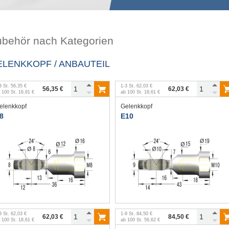
ubehör nach Kategorien
ELENKKOPF / ANBAUTEIL
3
St.
56,35 €
1
-
3
St.
62,03 €
56,35 €
62,03 €
b
100
St.
16,91 €
ab
100
St.
18,61 €
elenkkopf
Gelenkkopf
8
E10
3
St.
62,03 €
1
-
9
St.
84,50 €
62,03 €
84,50 €
b
100
St.
18,61 €
ab
100
St.
56,62 €