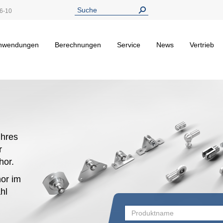
6-10
nwendungen
Berechnungen
Service
News
Vertrieb
hres
r
ehor.
or im
hl