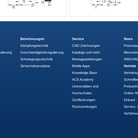
Berechnungen
Service
News
Dämpfungstechnik
CAD-Zeichnungen
Pressea
ulierung
Geschwindigkeitsregulierung
Kataloge und mehr
Messete
Schwingungsstechnik
Montageanleitungen
INNOVAC
Sicherheitsprodukte
Mobile Apps
Vertrieb
Knowledge Base
Vertriebs
ACE Academy
Schnellbe
Universitäten und
Preisanf
Hochschulen
Online-Sh
Zertifizierungen
Einkauf 
Rücksendungen
Service, 
Vorführw