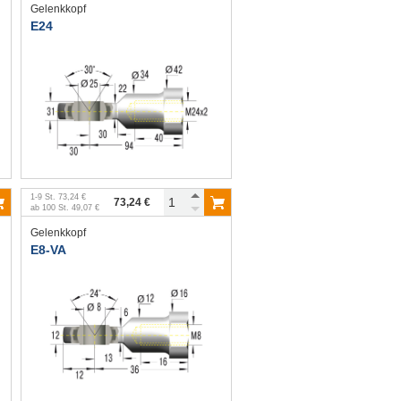
Gelenkkopf
E24
1
-
9
St.
73,24 €
73,24 €
ab
100
St.
49,07 €
Gelenkkopf
E8-VA