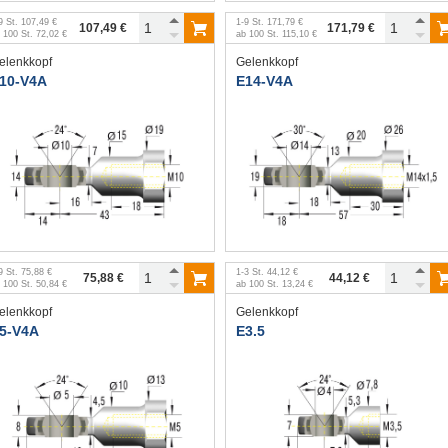
9
St.
107,49 €
1
-
9
St.
171,79 €
107,49 €
171,79 €
b
100
St.
72,02 €
ab
100
St.
115,10 €
elenkkopf
Gelenkkopf
10-V4A
E14-V4A
9
St.
75,88 €
1
-
3
St.
44,12 €
75,88 €
44,12 €
b
100
St.
50,84 €
ab
100
St.
13,24 €
elenkkopf
Gelenkkopf
5-V4A
E3.5