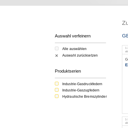
Z
G
Auswahl verfeinern
1
-
Alle auswählen
a
Auswahl zurücksetzen
✕
G
E
Produktserien
Industrie-Gasdruckfedern
Industrie-Gaszugfedern
Hydraulische Bremszylinder
1
-
a