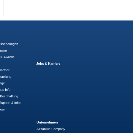
ussendungen
rmine
E Awards
Jobs & Karriere
partner
stellung
rage
op Info
- Beschaffung
Support & Infos
agen
Unternehmen
A Stabilus Company