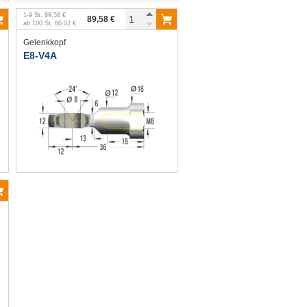
1
-
9
St.
89,58 €
89,58 €
ab
100
St.
60,02 €
Gelenkkopf
E8-V4A