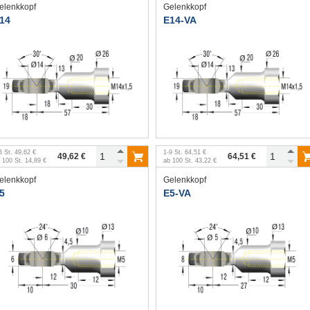
elenkkopf
Gelenkkopf
14
E14-VA
3
St.
49,62 €
1
-
9
St.
64,51 €
49,62 €
64,51 €
b
100
St.
14,89 €
ab
100
St.
43,22 €
elenkkopf
Gelenkkopf
5
E5-VA