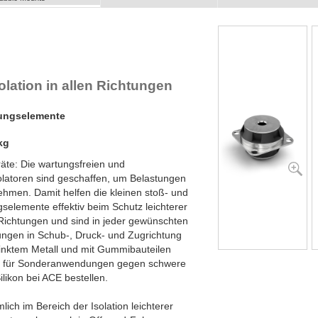
ll Attitude Mounts
lex Locs
lation in allen Richtungen
ungselemente
kg
räte: Die wartungsfreien und
solatoren sind geschaffen, um Belastungen
ehmen. Damit helfen die kleinen stoß- und
elemente effektiv beim Schutz leichterer
 Richtungen und sind in jeder gewünschten
ngen in Schub-, Druck- und Zugrichtung
inktem Metall und mit Gummibauteilen
ie für Sonderanwendungen gegen schwere
ikon bei ACE bestellen.
ch im Bereich der Isolation leichterer