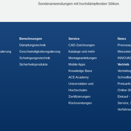
Sonderanwendungen mit hochdämpfenden Silikon.
Berechnungen
Service
News
Dämpfungstechnik
CAD-Zeichnungen
Pressea
ulierung
Geschwindigkeitsregulierung
Kataloge und mehr
Messete
Schwingungsstechnik
Montageanleitungen
INNOVAC
Sicherheitsprodukte
Mobile Apps
Vertrieb
Knowledge Base
Vertriebs
ACE Academy
Schnellbe
Universitäten und
Preisanf
Hochschulen
Online-Sh
Zertifizierungen
Einkauf 
Rücksendungen
Service, 
Vorführw