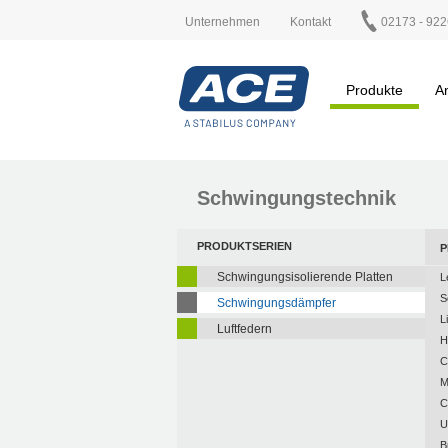
Unternehmen
Kontakt
02173 - 922
Produkte
A
Schwingungstechnik
PRODUKTSERIEN
P
Schwingungsisolierende Platten
L
S
Schwingungsdämpfer
L
Luftfedern
H
C
M
C
U
B