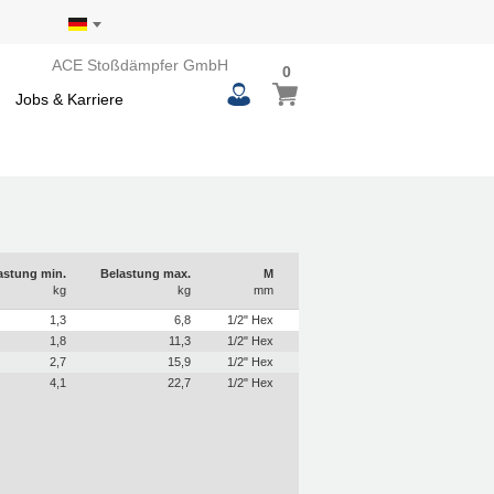
ACE Stoßdämpfer GmbH
0
0
Mein Warenkorb
items
Jobs & Karriere
astung min.
Belastung max.
M
kg
kg
mm
1,3
6,8
1/2" Hex
1,8
11,3
1/2" Hex
2,7
15,9
1/2" Hex
4,1
22,7
1/2" Hex