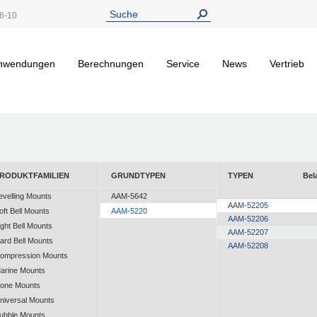
6-10
nwendungen
Berechnungen
Service
News
Vertrieb
RODUKTFAMILIEN
GRUNDTYPEN
TYPEN
Bel
evelling Mounts
AAM-5642
AAM-52205
oft Bell Mounts
AAM-5220
AAM-52206
ight Bell Mounts
AAM-52207
ard Bell Mounts
AAM-52208
ompression Mounts
arine Mounts
one Mounts
niversal Mounts
ubble Mounts