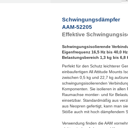
A
F
Schwingungsdämpfer
AAM-52205
Effektive Schwingungsiso
Schwingungsisolierende Verbind
Eigenfrequenz 16,5 Hz bis 40,0 Hz
Belastungsbereich 1,3 kg bis 6,8 
Perfekt für den Schutz leichterer Ge
einbaufertigen All Attitude Mounts I
zwischen 0,5 kg und 22,7 kg aufzun
schwingungsisolierenden Verbindungs
Komponenten. Sie isolieren in allen
Raumachse montier- und für Belastu
einsetzbar. Standardmäßig aus verz
aus Neopren gefertigt, kann man s
Stöße auch mit hoch dämpfendem Sil
Verwendung finden die AAM vornehmli