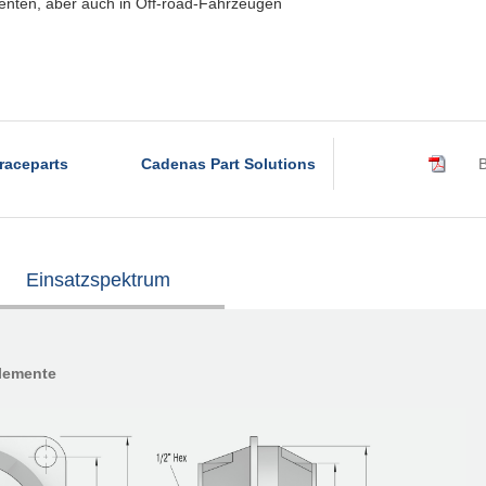
enten, aber auch in Off-road-Fahrzeugen
raceparts
Cadenas Part Solutions
B
Einsatzspektrum
lemente