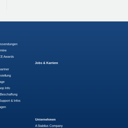
ussendungen
rmine
E Awards
Jobs & Karriere
partner
stellung
rage
op Info
- Beschaffung
Support & Infos
agen
Unternehmen
A Stabilus Company