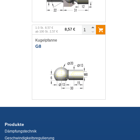
1
-
3
St.
8,57 €
8,57 €
ab
100
St.
2,57 €
Kugelpfanne
G8
Produkte
Dämpfungstechnik
Geschwindigkeitsregulierung