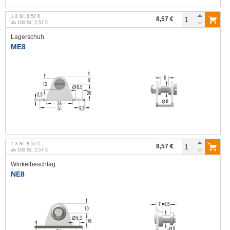
1
-
3
St.
8,57 €
8,57 €
ab
100
St.
2,57 €
Lagerschuh
ME8
1
-
3
St.
8,57 €
8,57 €
ab
100
St.
2,57 €
Winkelbeschlag
NE8