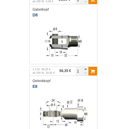
ab
100
St.
3,34 €
Gabelkopf
D8
1
-
3
St.
56,35 €
56,35 €
ab
100
St.
16,91 €
Gelenkkopf
E8