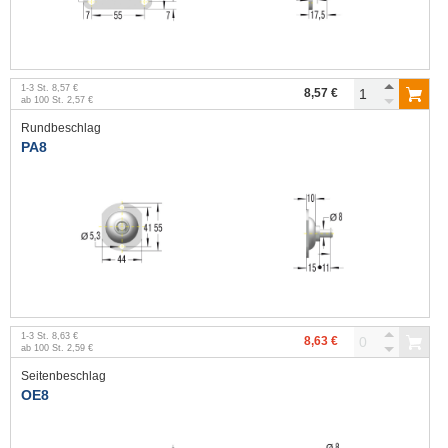
1
-
3
St.
8,57 €
8,57 €
ab
100
St.
2,57 €
Rundbeschlag
PA8
1
-
3
St.
8,63 €
8,63 €
ab
100
St.
2,59 €
Seitenbeschlag
OE8