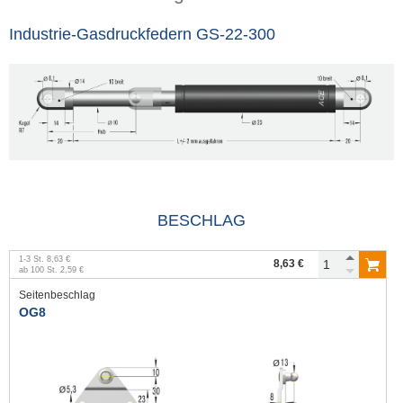
Industrie-Gasdruckfedern GS-22-300
BESCHLAG
1
-
3
St.
8,63 €
8,63 €
ab
100
St.
2,59 €
Seitenbeschlag
OG8