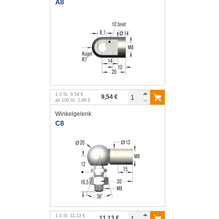
A8
1
-
3
St.
9,54 €
9,54 €
ab
100
St.
2,86 €
Winkelgelenk
C8
1
-
3
St.
11,13 €
11,13 €