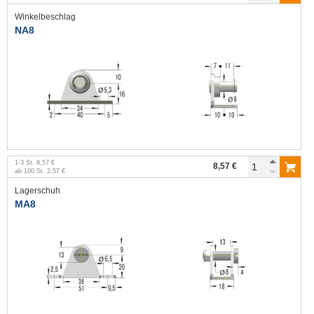
Winkelbeschlag
NA8
1
-
3
St.
8,57 €
8,57 €
ab
100
St.
2,57 €
Lagerschuh
MA8