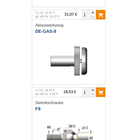
1
-
1
St.
31,07 €
31,07 €
ab
100
St.
31,07 €
Ablasswerkzeug
DE-GAS-8
1
-
3
St.
18,53 €
18,53 €
ab
100
St.
5,56 €
Gelenkschraube
F8