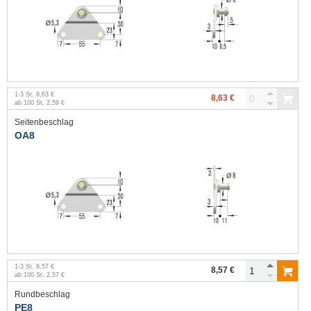
1
-
3
St.
8,63 €
8,63 €
ab
100
St.
2,59 €
Seitenbeschlag
OA8
1
-
3
St.
8,57 €
8,57 €
ab
100
St.
2,57 €
Rundbeschlag
PE8