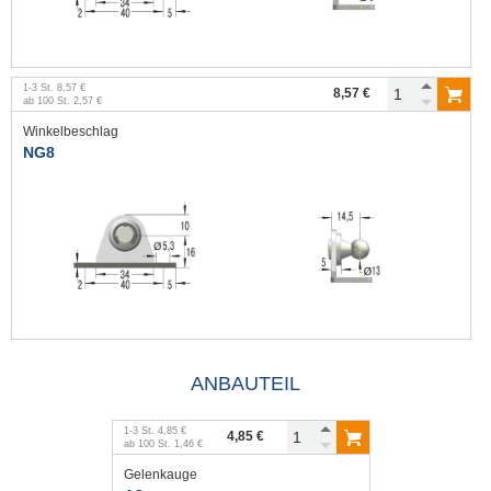
1
-
3
St.
8,57 €
8,57 €
ab
100
St.
2,57 €
Winkelbeschlag
NG8
ANBAUTEIL
1
-
3
St.
4,85 €
4,85 €
ab
100
St.
1,46 €
Gelenkauge