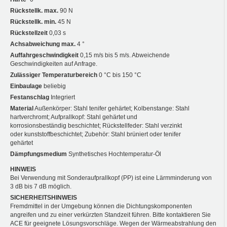
Rückstellk. max.
90 N
Rückstellk. min.
45 N
Rückstellzeit
0,03 s
Achsabweichung max.
4 °
Auffahrgeschwindigkeit
0,15 m/s bis 5 m/s. Abweichende
Geschwindigkeiten auf Anfrage.
Zulässiger Temperaturbereich
0 °C bis 150 °C
Einbaulage
beliebig
Festanschlag
Integriert
Material
Außenkörper: Stahl tenifer gehärtet; Kolbenstange: Stahl
hartverchromt; Aufprallkopf: Stahl gehärtet und
korrosionsbeständig beschichtet; Rückstellfeder: Stahl verzinkt
oder kunststoffbeschichtet; Zubehör: Stahl brüniert oder tenifer
gehärtet
Dämpfungsmedium
Synthetisches Hochtemperatur-Öl
HINWEIS
Bei Verwendung mit Sonderaufprallkopf (PP) ist eine Lärmminderung von
3 dB bis 7 dB möglich.
SICHERHEITSHINWEIS
Fremdmittel in der Umgebung können die Dichtungskomponenten
angreifen und zu einer verkürzten Standzeit führen. Bitte kontaktieren Sie
ACE für geeignete Lösungsvorschläge. Wegen der Wärmeabstrahlung den