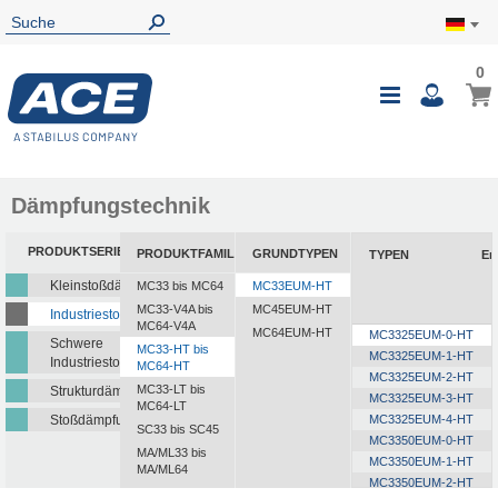
0
0
Mein
Navigatio
i
umschalte
Dämpfungstechnik
PRODUKTSERIEN
PRODUKTFAMILIEN
GRUNDTYPEN
TYPEN
En
Kleinstoßdämpfer
MC33 bis MC64
MC33EUM-HT
MC33-V4A bis
MC45EUM-HT
Industriestoßdämpfer
MC64-V4A
MC64EUM-HT
MC3325EUM-0-HT
Schwere
MC33-HT bis
MC3325EUM-1-HT
Industriestoßdämpfer
MC64-HT
MC3325EUM-2-HT
MC33-LT bis
Strukturdämpfer
MC3325EUM-3-HT
MC64-LT
Stoßdämpfungsplatten
MC3325EUM-4-HT
SC33 bis SC45
MC3350EUM-0-HT
MA/ML33 bis
MC3350EUM-1-HT
MA/ML64
MC3350EUM-2-HT