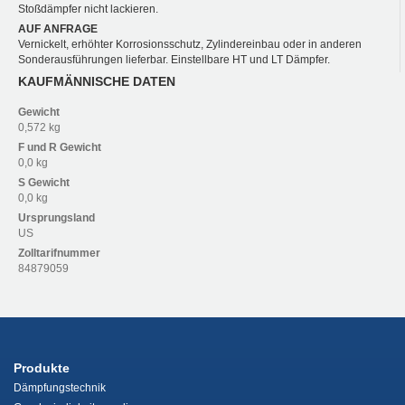
Stoßdämpfer nicht lackieren.
AUF ANFRAGE
Vernickelt, erhöhter Korrosionsschutz, Zylindereinbau oder in anderen
Sonderausführungen lieferbar. Einstellbare HT und LT Dämpfer.
KAUFMÄNNISCHE DATEN
Gewicht
0,572 kg
F und R
Gewicht
0,0 kg
S
Gewicht
0,0 kg
Ursprungsland
US
Zolltarifnummer
84879059
Produkte
Dämpfungstechnik