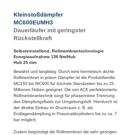
SC925
SC²25 bis
SC²190
Kleinstoßdämpfer
SC²300 bis
MC600EUMH3
SC²650
Dauerläufer mit geringster
MA30 bis MA900
PET20 bis
Rückstellkraft
PET27
Selbsteinstellend, Rollmembrantechnologie
Energieaufnahme 136 Nm/Hub
Hub 25 mm
Bewährt und langlebig: Durch eine hermetisch dichte
Rollmembran in jedem Dämpfer ist die Produktfamilie
MC150 bis MC600 für höchste Standzeiten bis zu 25
Millionen Hüben geeignet. Die von ACE perfektionierte
Rollmembrantechnik sorgt für phasenreine Trennung
des Dämpfungsfluids zur Umgebungsluft. Hierdurch ist
der direkte Einbau im Druckraum z. B. als
Endlagendämpfung in Pneumatikzylindern bis zu ca. 7
bar möglich.
Zudem begünstigt die Rollmembran die sehr geringen