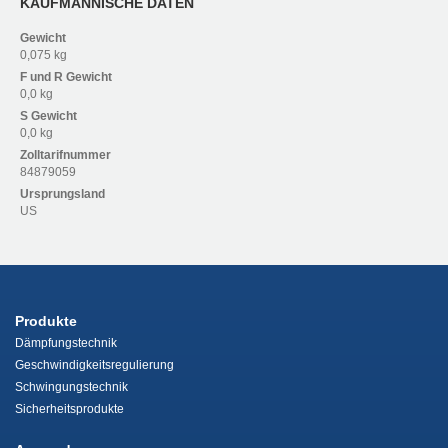
KAUFMÄNNISCHE DATEN
Gewicht
0,075 kg
F und R
Gewicht
0,0 kg
S
Gewicht
0,0 kg
Zolltarifnummer
84879059
Ursprungsland
US
Produkte
Dämpfungstechnik
Geschwindigkeitsregulierung
Schwingungstechnik
Sicherheitsprodukte