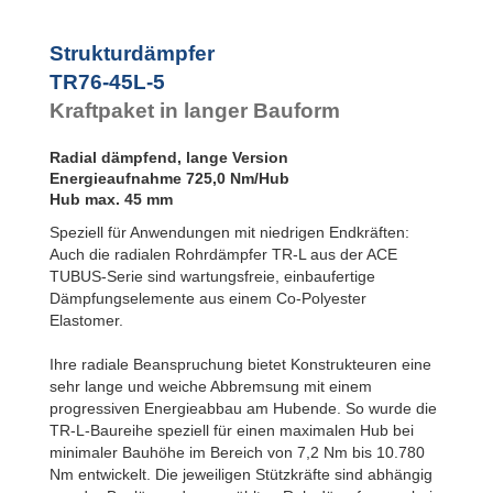
TR76-45L-2
TR76-45L-3
Strukturdämpfer
TR76-45L-4
TR76-45L-5
TR76-45L-5
TR83-48L-1
Kraftpaket in langer Bauform
TR83-48L-2
TR83-48L-3
Radial dämpfend, lange Version
TR83-48L-4
Energieaufnahme 725,0 Nm/Hub
TR83-48L-5
Hub max. 45 mm
TR99-60L-1
TR99-60L-2
Speziell für Anwendungen mit niedrigen Endkräften:
TR99-60L-3
Auch die radialen Rohrdämpfer TR-L aus der ACE
TR99-60L-4
TUBUS-Serie sind wartungsfreie, einbaufertige
TR99-60L-5
Dämpfungselemente aus einem Co-Polyester
TR99-60L-6
Elastomer.
TR99-60L-7
TR143-86L-1
Ihre radiale Beanspruchung bietet Konstrukteuren eine
TR143-86L-2
sehr lange und weiche Abbremsung mit einem
TR143-86L-3
progressiven Energieabbau am Hubende. So wurde die
TR143-86L-4
TR143-86L-5
TR-L-Baureihe speziell für einen maximalen Hub bei
TR143-86L-6
minimaler Bauhöhe im Bereich von 7,2 Nm bis 10.780
TR143-86L-7
Nm entwickelt. Die jeweiligen Stützkräfte sind abhängig
TR188-108L-1