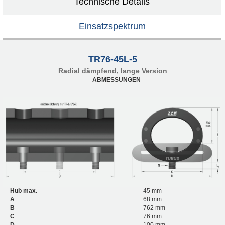
Technische Details
Einsatzspektrum
TR76-45L-5
Radial dämpfend, lange Version
ABMESSUNGEN
Hub max.
45 mm
A
68 mm
B
762 mm
C
76 mm