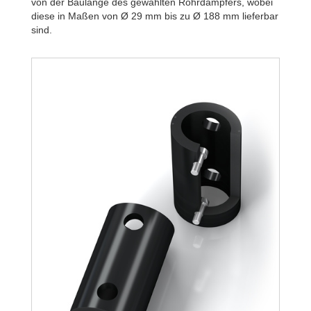
von der Baulänge des gewählten Rohrdämpfers, wobei
TR188-108L-2
diese in Maßen von Ø 29 mm bis zu Ø 188 mm lieferbar
TR188-108L-3
sind.
TR188-108L-4
TR188-108L-5
TR188-108L-6
TR188-108L-7