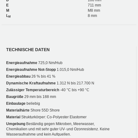
D
100 mm
E
711 mm
M
M8 mm
L
8 mm
M
TECHNISCHE DATEN
Energieaufnahme
725,0 Nm/Hub
Energieaufnahme Not-Stopp
1.015,0 Nm/Hub
Energieabbau
26 % bis 41 %
Dynamische Kraftaufnahme
1.312 N bis 217.700 N
Zulässiger Temperaturbereich
-40 °C bis +90 °C
Baugröße
29 mm bis 188 mm
Einbaulage
beliebig
Materialhärte
Shore 55D Shore
Material
Strukturkörper: Co-Polyester Elastomer
Umgebung
Beständig gegen Mikroben, Meerwasser,
Chemikalien und mit sehr guter UV- und Ozonresistenz. Keine
Wasseraufnahme und kein Aufquellen.