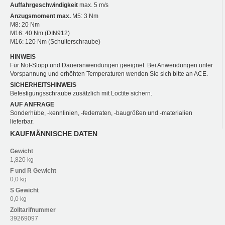
Auffahrgeschwindigkeit
max. 5 m/s
Anzugsmoment max.
M5: 3 Nm
M8: 20 Nm
M16: 40 Nm (DIN912)
M16: 120 Nm (Schulterschraube)
HINWEIS
Für Not-Stopp und Daueranwendungen geeignet. Bei Anwendungen unter
Vorspannung und erhöhten Temperaturen wenden Sie sich bitte an ACE.
SICHERHEITSHINWEIS
Befestigungsschraube zusätzlich mit Loctite sichern.
AUF ANFRAGE
Sonderhübe, -kennlinien, -federraten, -baugrößen und -materialien
lieferbar.
KAUFMÄNNISCHE DATEN
Gewicht
1,820 kg
F und R
Gewicht
0,0 kg
S
Gewicht
0,0 kg
Zolltarifnummer
39269097