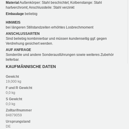
Material
Außenkörper: Stahl beschichtet; Kolbenstange: Stahl
hartverchromt; Anschlussteile: Stahl verzinkt
Einbaulage
beliebig
HINWEIS
bei längeren Stillstandzeiten erhöhtes Losbrechmoment
ANSCHLUSSARTEN
Sind beliebig kombinierbar und müssen kundenseitig ggf. gegen
Verdrehung gesichert werden.
AUF ANFRAGE
Sonderöle und andere Sonderausführungen sowie weiteres Zubehör
lieferbar.
KAUFMÄNNISCHE DATEN
Gewicht
19,000 kg
F und R
Gewicht
0,0 kg
S
Gewicht
0,0 kg
Zolltarifnummer
84879059
Ursprungsland
DE