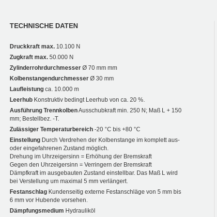
TECHNISCHE DATEN
Druckkraft max.
10.100 N
Zugkraft max.
50.000 N
Zylinderrohrdurchmesser
Ø 70 mm mm
Kolbenstangendurchmesser
Ø 30 mm
Laufleistung
ca. 10.000 m
Leerhub
Konstruktiv bedingt Leerhub von ca. 20 %.
Ausführung Trennkolben
Ausschubkraft min. 250 N; Maß L + 150
mm; Bestellbez. -T.
Zulässiger Temperaturbereich
-20 °C bis +80 °C
Einstellung
Durch Verdrehen der Kolbenstange im komplett aus-
oder eingefahrenen Zustand möglich.
Drehung im Uhrzeigersinn = Erhöhung der Bremskraft
Gegen den Uhrzeigersinn = Verringern der Bremskraft
Dämpfkraft im ausgebauten Zustand einstellbar. Das Maß L wird
bei Verstellung um maximal 5 mm verlängert.
Festanschlag
Kundenseitig externe Festanschläge von 5 mm bis
6 mm vor Hubende vorsehen.
Dämpfungsmedium
Hydrauliköl