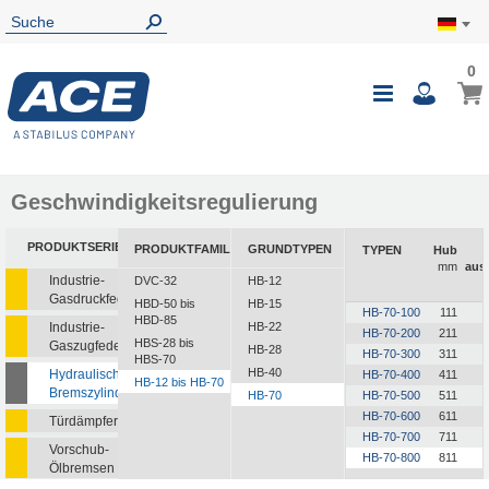
0
0
Mein
Navigatio
i
umschalte
Geschwindigkeitsregulierung
PRODUKTSERIEN
PRODUKTFAMILIEN
GRUNDTYPEN
TYPEN
Hub
mm
aus
Industrie-
DVC-32
HB-12
Gasdruckfedern
HBD-50 bis
HB-15
HB-70-100
111
HBD-85
Industrie-
HB-22
HB-70-200
211
HBS-28 bis
Gaszugfedern
HB-28
HB-70-300
311
HBS-70
HB-40
Hydraulische
HB-70-400
411
HB-12 bis HB-70
Bremszylinder
HB-70
HB-70-500
511
HB-70-600
611
Türdämpfer
HB-70-700
711
Vorschub-
HB-70-800
811
Ölbremsen